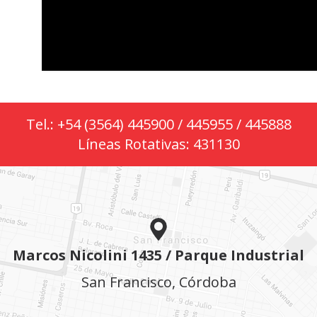
Tel.: +54 (3564) 445900 / 445955 / 445888
Líneas Rotativas: 431130
Marcos Nicolini 1435 / Parque Industrial
San Francisco, Córdoba