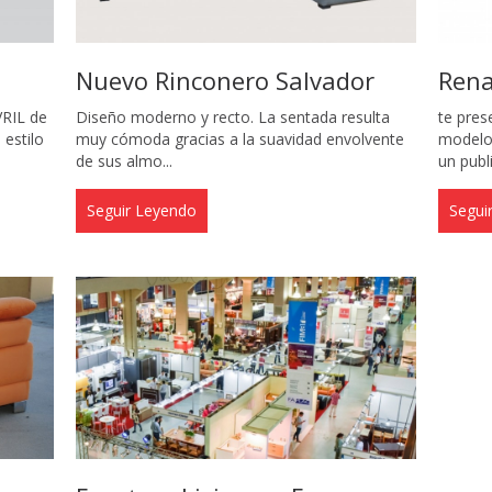
Nuevo Rinconero Salvador
Ren
VRIL de
Diseño moderno y recto. La sentada resulta
te pre
 estilo
muy cómoda gracias a la suavidad envolvente
modelo 
de sus almo...
un publi
Seguir Leyendo
Segui