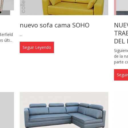
nuevo sofa cama SOHO
NUE
TRAB
terfield
...
DEL 
 últi...
Seguir Leyendo
Siguien
de la n
parte co
Segui